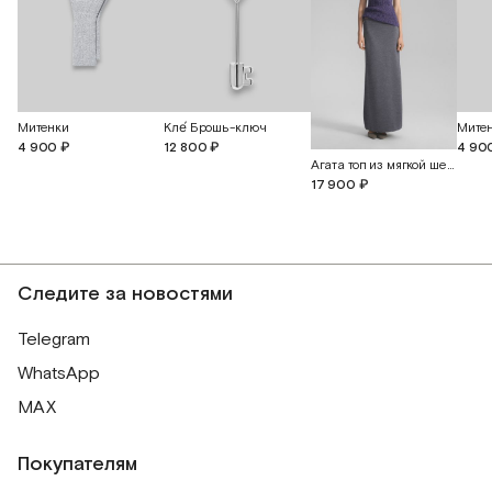
Митенки
Кле́ Брошь-ключ
Мите
4 900 ₽
12 800 ₽
4 90
Агата топ из мягкой шерсти альпака
17 900 ₽
Следите за новостями
Telegram
WhatsApp
MAX
Покупателям