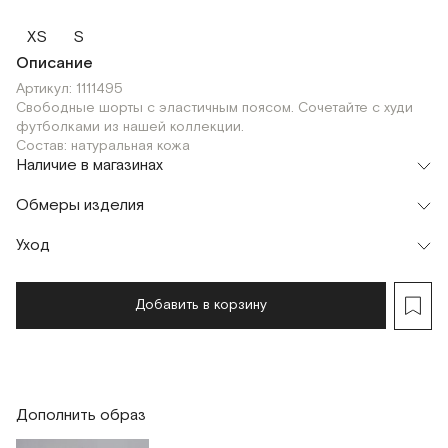
XS
S
Описание
Артикул: 1111495
Свободные шорты с эластичным поясом. Сочетайте с худи
футболками из нашей коллекции.
Состав: натуральная кожа
Наличие в магазинах
Шоурум
Обмеры изделия
г. Москва, Малая Бронная 24/3
XS
Уход
Мерки, см
XS
S
Обхват талии
58
60
Добавить в корзину
Длина изделия
37
37
Дополнить образ