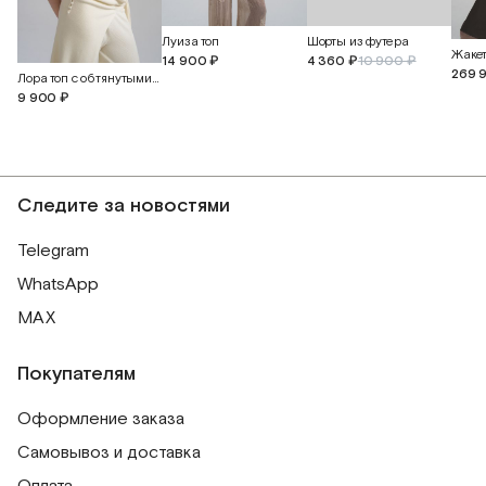
Луиза топ
Шорты из футера
14 900 ₽
4 360 ₽
10 900 ₽
269 
Лора топ с обтянутыми пуговицами
9 900 ₽
Следите за новостями
Telegram
WhatsApp
MAX
Покупателям
Оформление заказа
Самовывоз и доставка