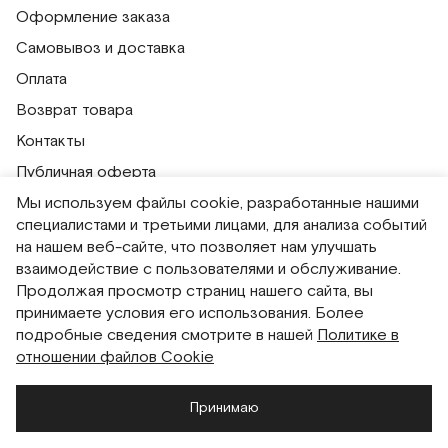
Оформление заказа
Самовывоз и доставка
Оплата
Возврат товара
Контакты
Публичная оферта
Мы используем файлы cookie, разработанные нашими
Политика обработки персональных данных
специалистами и третьими лицами, для анализа событий
Политика использования сессионных файлов
на нашем веб-сайте, что позволяет нам улучшать
Согласие на получение рассылок
взаимодействие с пользователями и обслуживание.
Продолжая просмотр страниц нашего сайта, вы
Согласие на обработку персональных данных
принимаете условия его использования. Более
Система привилегий
подробные сведения смотрите в нашей
Политике в
отношении файлов Cookie
Русский
English
Принимаю