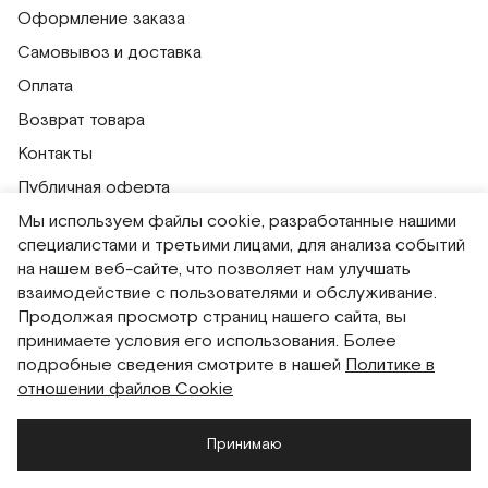
Оформление заказа
Самовывоз и доставка
Оплата
Возврат товара
Контакты
Публичная оферта
Мы используем файлы cookie, разработанные нашими
Политика обработки персональных данных
специалистами и третьими лицами, для анализа событий
Политика использования сессионных файлов
на нашем веб-сайте, что позволяет нам улучшать
Согласие на получение рассылок
взаимодействие с пользователями и обслуживание.
Продолжая просмотр страниц нашего сайта, вы
Согласие на обработку персональных данных
принимаете условия его использования. Более
Система привилегий
подробные сведения смотрите в нашей
Политике в
отношении файлов Cookie
Русский
English
Принимаю