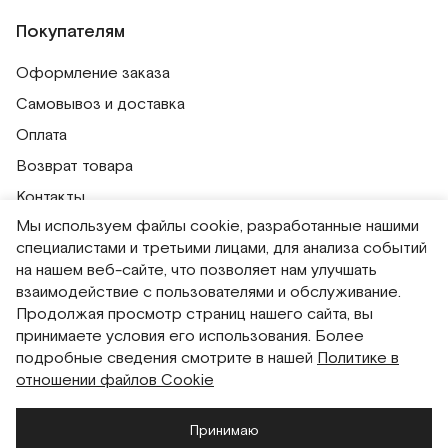
Покупателям
Оформление заказа
Самовывоз и доставка
Оплата
Возврат товара
Контакты
Мы используем файлы cookie, разработанные нашими
Публичная оферта
специалистами и третьими лицами, для анализа событий
Политика обработки персональных данных
на нашем веб-сайте, что позволяет нам улучшать
Политика использования сессионных файлов
взаимодействие с пользователями и обслуживание.
Продолжая просмотр страниц нашего сайта, вы
Согласие на получение рассылок
принимаете условия его использования. Более
Согласие на обработку персональных данных
подробные сведения смотрите в нашей
Политике в
отношении файлов Cookie
Система привилегий
Принимаю
Русский
English