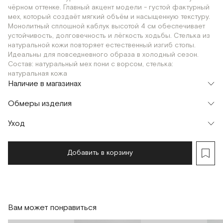
чёрном оттенке. Главный акцент модели - густой фактурный
мех, который создаёт мягкий объём и насыщенную текстуру.
Монолитный сплошной каблук высотой 4 см обеспечивает
устойчивость, долговечность и лёгкость ходьбы. Стелька из
натуральной кожи повторяет естественный изгиб стопы.
Идеальны для повседневного образа в холодный сезон.
Состав: натуральный мех пони с ворсом, стелька:
натуральная кожа
Наличие в магазинах
Флагман
Обмеры изделия
г. Москва, Малая Бронная 16
36
37
38
39
40
Шоурум
Уход
г. Москва, Малая Бронная 24/3
36
37
38
39
40
Добавить в корзину
Вам может понравиться