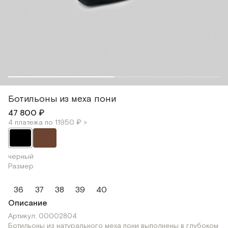
Ботильоны из меха пони
47 800 ₽
4 платежа по 11950 ₽ >
черный
Размер
36
37
38
39
40
Описание
Артикул: 00002804
Ботильоны из натурального меха пони выполнены в глубоком