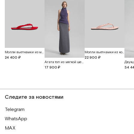
Молли вьетнамки из меха пони
Молли вьетнамки из кожи питона
24 400 ₽
22 900 ₽
Агата топ из мягкой шерсти альпака
17 900 ₽
34 4
Следите за новостями
Telegram
WhatsApp
MAX