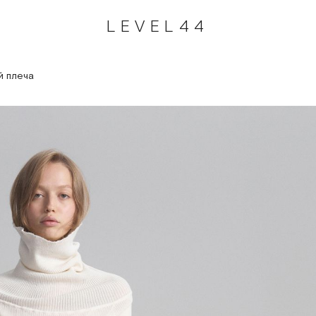
LEVEL44
й плеча