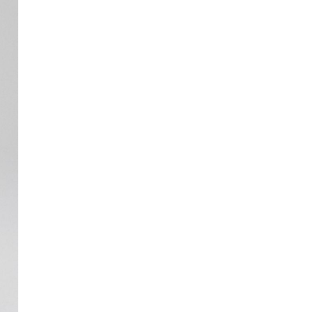
Длина рукава
85
85