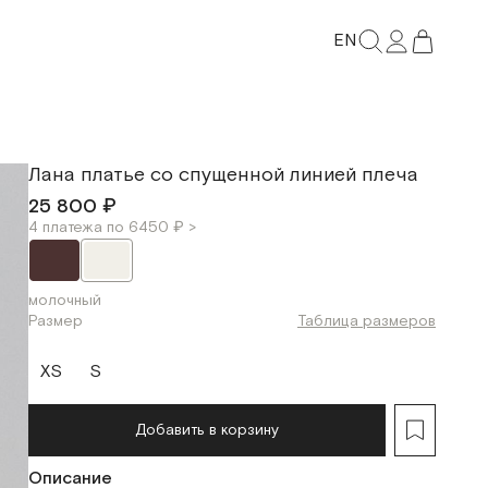
EN
Лана платье со спущенной линией плеча
25 800 ₽
4 платежа по 6450 ₽ >
молочный
Размер
Таблица размеров
XS
S
Добавить в корзину
Описание