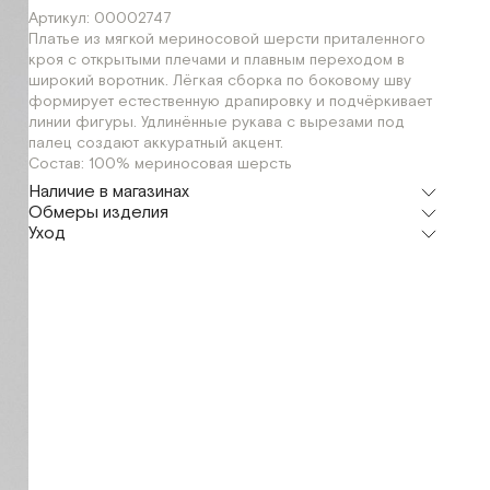
Артикул: 00002747
Платье из мягкой мериносовой шерсти приталенного
кроя с открытыми плечами и плавным переходом в
широкий воротник. Лёгкая сборка по боковому шву
формирует естественную драпировку и подчёркивает
линии фигуры. Удлинённые рукава с вырезами под
палец создают аккуратный акцент.
Состав: 100% мериносовая шерсть
Наличие в магазинах
Обмеры изделия
Флагман
Уход
г. Москва, Малая Бронная 16
S
XS
Мерки, см
XS
S
Шоурум
г. Москва, Малая Бронная 24/3
S
XS
Обхват груди
64
68
Обхват талии
50
54
Обхват бедер
64
68
Длина изделия
65
65