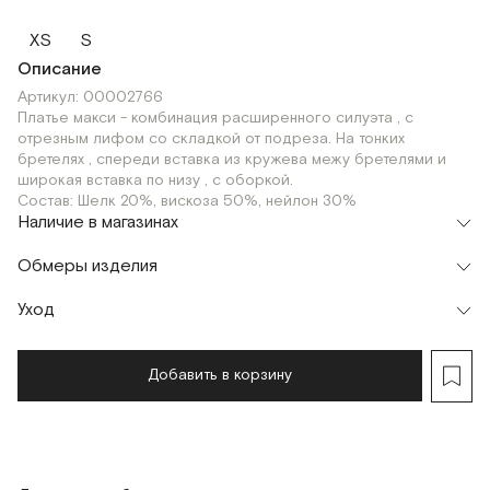
XS
S
Описание
Артикул: 00002766
Платье макси - комбинация расширенного силуэта , с
отрезным лифом со складкой от подреза. На тонких
бретелях , спереди вставка из кружева межу бретелями и
широкая вставка по низу , с оборкой.
Состав: Шелк 20%, вискоза 50%, нейлон 30%
Наличие в магазинах
Флагман
Обмеры изделия
г. Москва, Малая Бронная 16
XS
S
Шоурум
Уход
Мерки, см
XS
S
M
г. Москва, Малая Бронная 24/3
XS
S
Обхват груди
90
94
98
Добавить в корзину
Обхват талии
106
110
114
Обхват бедер
124
128
132