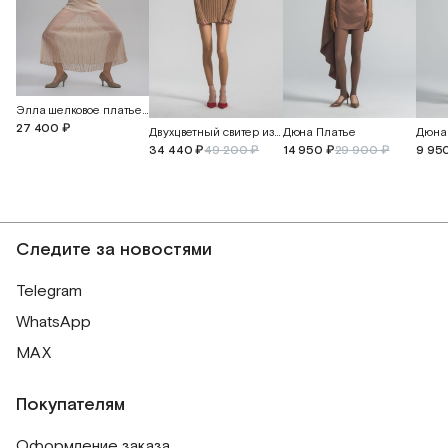
Элла шелковое платье-плиссе с майкой
27 400 ₽
Двухцветный свитер из кашемира и перуанского хлопка
Дюна Платье
Дюна
34 440 ₽
49 200 ₽
14 950 ₽
29 900 ₽
9 95
Следите за новостями
Telegram
WhatsApp
MAX
Покупателям
Оформление заказа