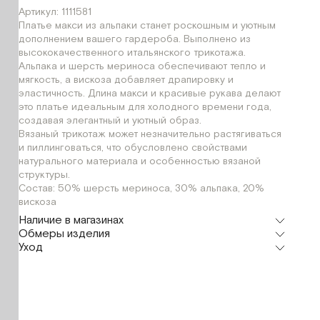
Артикул: 1111581
Платье макси из альпаки станет роскошным и уютным
дополнением вашего гардероба. Выполнено из
высококачественного итальянского трикотажа.
Альпака и шерсть мериноса обеспечивают тепло и
мягкость, а вискоза добавляет драпировку и
эластичность. Длина макси и красивые рукава делают
это платье идеальным для холодного времени года,
создавая элегантный и уютный образ.
Вязаный трикотаж может незначительно растягиваться
и пиллинговаться, что обусловлено свойствами
натурального материала и особенностью вязаной
структуры.
Состав: 50% шерсть мериноса, 30% альпака, 20%
вискоза
Наличие в магазинах
Обмеры изделия
Шоурум
Уход
г. Москва, Малая Бронная 24/3
XS
Мерки, см
XS
Обхват груди
88