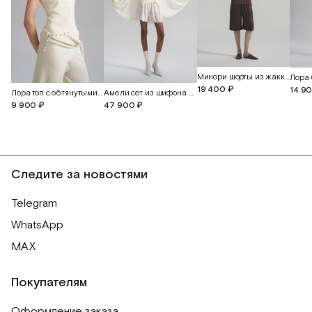
Минори шорты из жаккардового шелка с бабочками
19 400 ₽
14 9
Лора топ с обтянутыми пуговицами
Амели сет из шифона и английского кружева
9 900 ₽
47 900 ₽
Следите за новостями
Telegram
WhatsApp
MAX
Покупателям
Оформление заказа