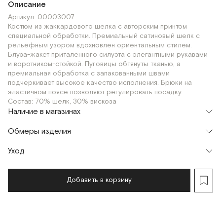
Описание
Артикул: 00003007
Костюм из жаккардового шелка с авторским принтом
специальной обработки. Премиальный сатиновый шелк с
рельефным узором вдохновлен ориентальным стилем.
Блуза-жакет приталенного силуэта с элегантными рукавами
и воротником-стойкой. Пуговицы обтянуты тканью, а
премиальная обработка с запакованными швами
подчеркивает высокое качество исполнения. Брюки на
эластичном поясе позволяют регулировать посадку.
Состав: 70% шелк, 30% вискоза
Наличие в магазинах
Флагман
Обмеры изделия
г. Москва, Малая Бронная 16
XS
S
M
Шоурум
Уход
г. Москва, Малая Бронная 24/3
S
Мерки, см
XS
S
M
Добавить в корзину
Обхват груди
94
98
102