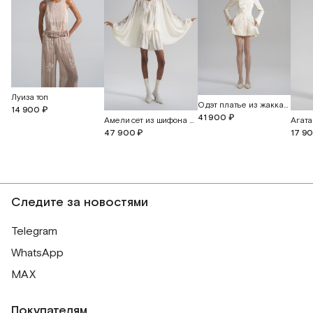
Луиза топ
Одэт платье из жаккардового шелка с бабочками
14 900 ₽
41 900 ₽
Амели сет из шифона и английского кружева
47 900 ₽
17 9
Следите за новостями
Telegram
WhatsApp
MAX
Покупателям