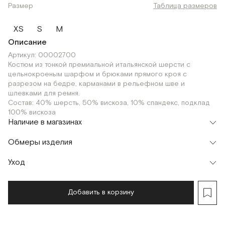
Размер
Таблица размеров
XS
S
M
Описание
Артикул: 00002700
Костюм из тонкой премиальной итальянской шерсти с
цельнокроеным шарфом и брюками прямого кроя с
разрезом на бедре, карманами в рельефном шве и
шлевками для ремня.
Состав: 40% шерсть, 50% вискоза, 10% спандекс, подклад
100% вискоза
Наличие в магазинах
Флагман
Обмеры изделия
г. Москва, Малая Бронная 16
XS
S
M
Шоурум
Жакет
Уход
г. Москва, Малая Бронная 24/3
XS
S
M
Мерки, см
XS
S
M
Добавить в корзину
Обхват груди
98
102
106