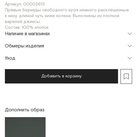
Артикул: 00002613
Прямые бермуды свободного кроя немного расклешенные
к низу, длиной чуть ниже колена. Выполнены из плотной
вареной джинсы.
Состав: 100% хлопок
Наличие в магазинах
Флагман
Обмеры изделия
г. Москва, Малая Бронная 16
XS
S
M
Шоурум
Уход
Мерки, см
XS
S
M
г. Москва, Малая Бронная 24/3
XS
S
M
Обхват талии
76
80
84
Добавить в корзину
Обхват бедер
98
102
106
Длина изделия
66
66
67
Дополнить образ