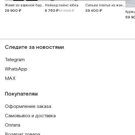
Жакет из вареной бархатной джинсы
Нэйкид лайнс юбка
Сильви платье из жаккардового шелка с открытой спиной
29 900 ₽
8 760 ₽
21 900 ₽
39 400 ₽
Куртк
59 9
Следите за новостями
Telegram
WhatsApp
MAX
Покупателям
Оформление заказа
Самовывоз и доставка
Оплата
Возврат товара