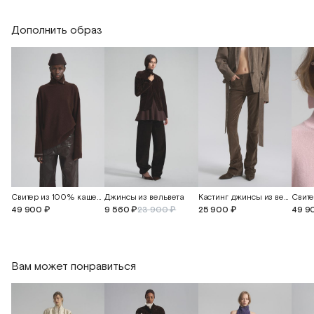
Длина изделия
62
64
Дополнить образ
Свитер из 100% кашемира
Джинсы из вельвета
Кастинг джинсы из вельвета
49 900 ₽
9 560 ₽
23 900 ₽
25 900 ₽
49 9
Вам может понравиться