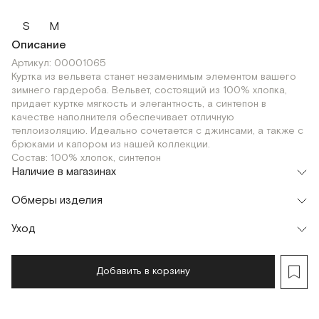
S
M
Описание
Артикул: 00001065
Куртка из вельвета станет незаменимым элементом вашего
зимнего гардероба. Вельвет, состоящий из 100% хлопка,
придает куртке мягкость и элегантность, а синтепон в
качестве наполнителя обеспечивает отличную
теплоизоляцию. Идеально сочетается с джинсами, а также с
брюками и капором из нашей коллекции.
Состав: 100% хлопок, синтепон
Наличие в магазинах
Шоурум
Обмеры изделия
г. Москва, Малая Бронная 24/3
M
Уход
Мерки, см
S
M
Обхват груди
84
85
Добавить в корзину
Длина рукава
60
62