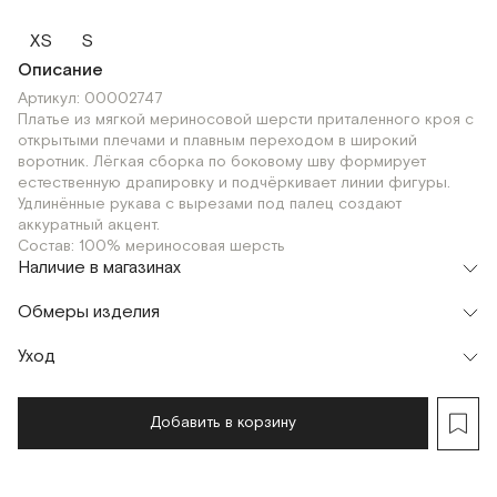
XS
S
Описание
Артикул: 00002747
Платье из мягкой мериносовой шерсти приталенного кроя с
открытыми плечами и плавным переходом в широкий
воротник. Лёгкая сборка по боковому шву формирует
естественную драпировку и подчёркивает линии фигуры.
Удлинённые рукава с вырезами под палец создают
аккуратный акцент.
Состав: 100% мериносовая шерсть
Наличие в магазинах
Флагман
Обмеры изделия
г. Москва, Малая Бронная 16
S
XS
Шоурум
Уход
Мерки, см
XS
S
г. Москва, Малая Бронная 24/3
S
XS
Обхват груди
64
68
Добавить в корзину
Обхват талии
50
54