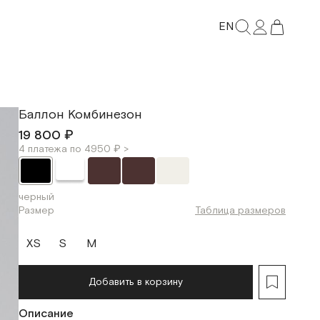
EN
Баллон Комбинезон
19 800 ₽
4 платежа по 4950 ₽ >
черный
Размер
Таблица размеров
XS
S
M
Добавить в корзину
Описание