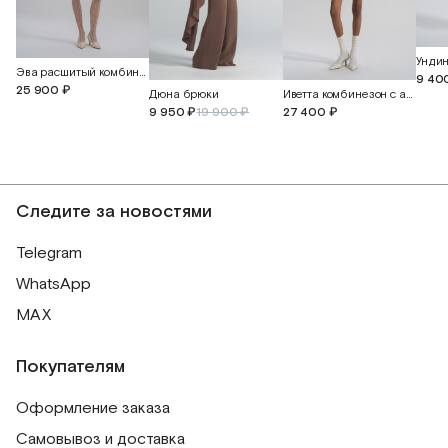
Унди
Эва расшитый комбинезон с прорезными бабочками
9 40
25 900 ₽
Дюна брюки
Иветта комбинезон с ажурной вышивкой
9 950 ₽
19 900 ₽
27 400 ₽
Следите за новостями
Telegram
WhatsApp
MAX
Покупателям
Оформление заказа
Самовывоз и доставка