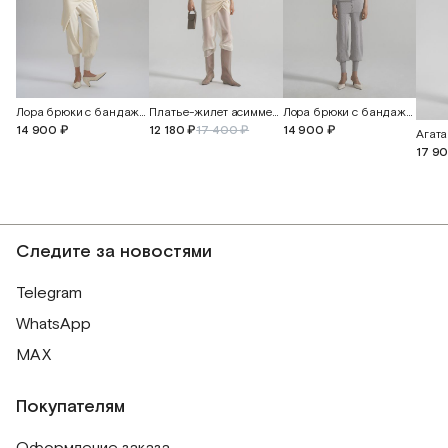
Платье-жилет асимметричное
Лора брюки с бандажным поясом и манжетами
Лора брюки с бандажным поясом и манжетами
12 180 ₽
17 400 ₽
14 900 ₽
14 900 ₽
17 9
Следите за новостями
Telegram
WhatsApp
MAX
Покупателям