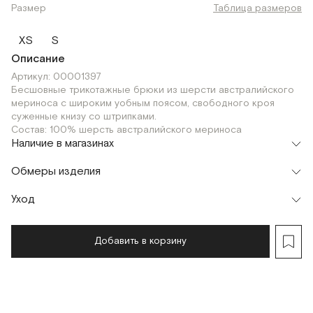
Размер
Таблица размеров
XS
S
Описание
Артикул: 00001397
Бесшовные трикотажные брюки из шерсти австралийского
мериноса с широким уобным поясом, свободного кроя
суженные книзу со штрипками.
Состав: 100% шерсть австралийского мериноса
Наличие в магазинах
Шоурум
Обмеры изделия
г. Москва, Малая Бронная 24/3
XS
Уход
Мерки, см
XS
S
Обхват талии
60
64
Добавить в корзину
Обхват бедер
98
102
Длина изделия (без штрипки)
81
81