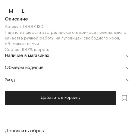
M
L
Описание
Артикул: 00001130
Пальто из шерсти австралийского мериноса премиального
качества ручной работы на пуговицах, свободного кроя,
объемные плечи.
Состав: 100% шерсть
Наличие в магазинах
Шоурум
Обмеры изделия
г. Москва, Малая Бронная 24/3
M
Уход
Мерки, см
S
M
L
Обхват груди
120
124
126
Добавить в корзину
Длина рукава
60
60
60
Длина изделия
126
128
130
Дополнить образ