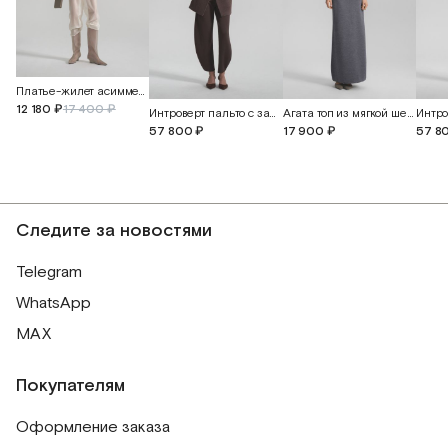
Платье-жилет асимметричное
12 180 ₽
17 400 ₽
Интроверт пальто с запакованными швами из кашемира и шерсти
Агата топ из мягкой шерсти альпака
57 800 ₽
17 900 ₽
57 8
Следите за новостями
Telegram
WhatsApp
MAX
Покупателям
Оформление заказа