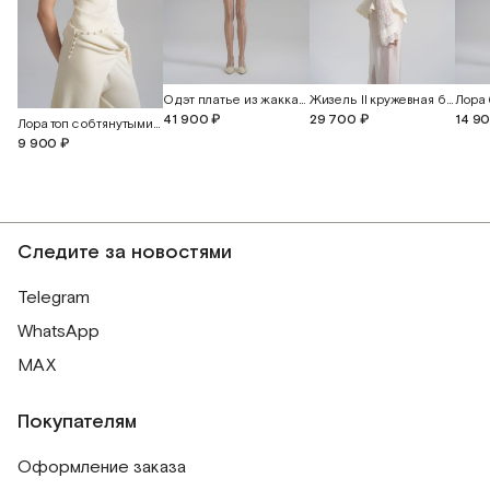
Одэт платье из жаккардового шелка с бабочками
Жизель II кружевная блуза-жакет с объемной вышивкой
41 900 ₽
29 700 ₽
14 9
Лора топ с обтянутыми пуговицами
9 900 ₽
Следите за новостями
Telegram
WhatsApp
MAX
Покупателям
Оформление заказа