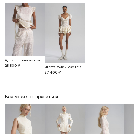
Длина изделия по переду
74
74
74
Длина изделия по спинке
68
68
68
Длина рукава
75
75
75
Адель легкий костюм с объемной вышивкой
28 800 ₽
Иветта комбинезон с ажурной вышивкой
27 400 ₽
Вам может понравиться