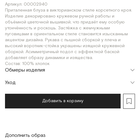
Артикул: 00002940
Приталенная блуза в викторианском стиле корсетного кроя.
Изделие декорировано кружевом ручной работы и
объёмной цветочной вышивкой, что придаёт ему особую
утончённость и роскошь. Застёжка с жемчужными
пуговицами в ориентальном стиле становится изысканным
акцентом дизайна. Рукава с пышной сборкой у плеча и
высокий воротник-стойка украшены изящной кружевной
оборкой. Асимметричный подол с эффектной баской
добавляет образу динамики и изящества.
Состав: 100% хлопок
Обмеры изделия
Уход
Мерки, см
XS
S
M
Обхват груди
86
90
94
Добавить в корзину
Обхват талии
72
76
80
Обхват бедер
110
114
114
Дополнить образ