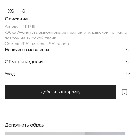
XS
S
Описание
Артикул: 1111719
Юбка А-силуэта выполнена из нежной итальянской пряжи, с
поясом на высокой талии.
Состав: 91% вискоза, 9% эластан
Наличие в магазинах
Шоурум
Обмеры изделия
г. Москва, Малая Бронная 24/3
XS
S
Уход
Добавить в корзину
Дополнить образ