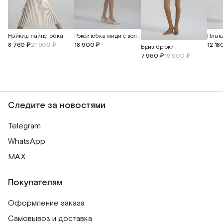
Нэйкид лайнс юбка
Рокси юбка миди с воланом
8 760 ₽
21 900 ₽
18 900 ₽
12 18
Бриз брюки
7 960 ₽
19 900 ₽
Следите за новостями
Telegram
WhatsApp
MAX
Покупателям
Оформление заказа
Самовывоз и доставка