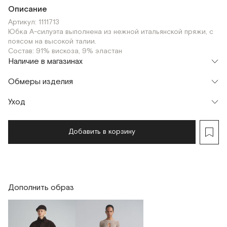
Описание
Артикул: 1111713
Юбка А-силуэта выполнена из нежной итальянской пряжи, с
поясом на высокой талии.
Состав: 91% вискоза, 9% эластан
Наличие в магазинах
Шоурум
Обмеры изделия
г. Москва, Малая Бронная 24/3
XS
S
Уход
Добавить в корзину
Дополнить образ