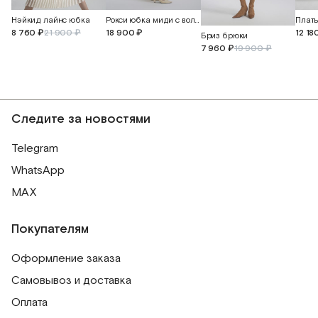
Нэйкид лайнс юбка
Рокси юбка миди с воланом
8 760 ₽
21 900 ₽
18 900 ₽
12 18
Бриз брюки
7 960 ₽
19 900 ₽
Следите за новостями
Telegram
WhatsApp
MAX
Покупателям
Оформление заказа
Самовывоз и доставка
Оплата