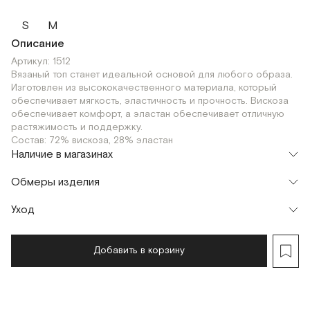
S
M
Описание
Артикул: 1512
Вязаный топ станет идеальной основой для любого образа.
Изготовлен из высококачественного материала, который
обеспечивает мягкость, эластичность и прочность. Вискоза
обеспечивает комфорт, а эластан обеспечивает отличную
растяжимость и поддержку.
Состав: 72% вискоза, 28% эластан
Наличие в магазинах
Шоурум
Обмеры изделия
г. Москва, Малая Бронная 24/3
M
Уход
Мерки, см
XS
S
M
Обхват груди
66
70
74
Добавить в корзину
Обхват талии
60
64
68
Длина изделия
32
34
36