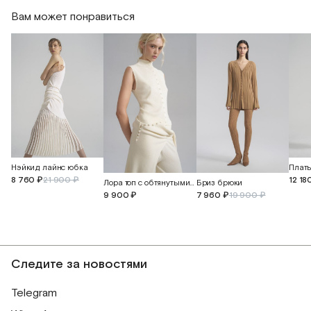
Вам может понравиться
Нэйкид лайнс юбка
8 760 ₽
21 900 ₽
12 18
Лора топ с обтянутыми пуговицами
Бриз брюки
9 900 ₽
7 960 ₽
19 900 ₽
Следите за новостями
Telegram