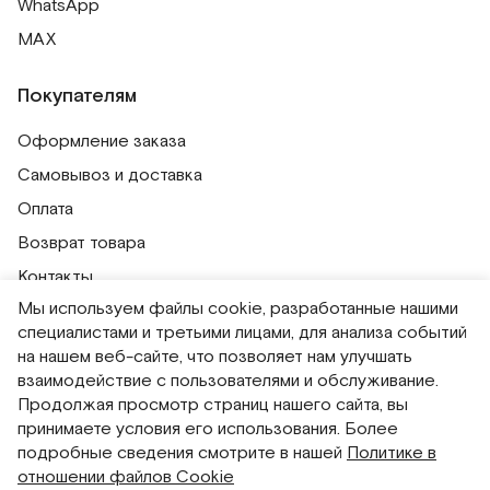
WhatsApp
MAX
Покупателям
Оформление заказа
Самовывоз и доставка
Оплата
Возврат товара
Контакты
Мы используем файлы cookie, разработанные нашими
Публичная оферта
специалистами и третьими лицами, для анализа событий
Политика обработки персональных данных
на нашем веб-сайте, что позволяет нам улучшать
Политика использования сессионных файлов
взаимодействие с пользователями и обслуживание.
Продолжая просмотр страниц нашего сайта, вы
Согласие на получение рассылок
принимаете условия его использования. Более
Согласие на обработку персональных данных
подробные сведения смотрите в нашей
Политике в
отношении файлов Cookie
Система привилегий