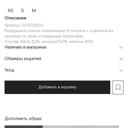
XS
S
M
Описание
Артикул: 00002600
Воздушное платье-комбинация А-силуэта с отделкой из
кружева по краю и изящными бретелями.
Состав: Шелк 20%, вискоза 50%, нейлон 30%
Наличие в магазинах
Флагман
Обмеры изделия
г. Москва, Малая Бронная 16
XS
S
Шоурум
Уход
Мерки, см
XS
S
M
г. Москва, Малая Бронная 24/3
S
Обхват груди
90
94
98
Добавить в корзину
Обхват талии
106
110
114
Обхват бедер
124
128
132
Дополнить образ
Длина изделия
90
90
90