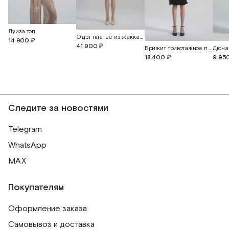
Луиза топ
Одэт платье из жаккардового шелка с бабочками
14 900 ₽
41 900 ₽
Брижит трикотажное платье миди
Дюна
18 400 ₽
9 95
Следите за новостями
Telegram
WhatsApp
MAX
Покупателям
Оформление заказа
Самовывоз и доставка