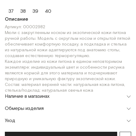
37
38
39
40
Описание
Артикул: 00002982
Мюли с закругленным носком из экзотической кожи питона
ручной работы. Модель с округлым носом и открытой пяткой
обеспечивает комфортную посадку, а подкладка и стелька
из натуральной кожи адаптируются под анатомию стопы,
создавая естественную терморегуляцию.
Каждое изделие из кожи питона в едином неповторимом
экземпляре: индивидуальный цвет и особенности рисунка
являются нормой для этого материала и подчеркивают
природную и уникальную фактуру экзотической кожи.
Состав: материал верхней части: натуральная кожа питона,
стелька/подклад: натуральная овечья кожа
Наличие в магазинах
Флагман
Обмеры изделия
г. Москва, Малая Бронная 16
37
38
39
40
Шоурум
Уход
Мерки, см
37
38
39
40
г. Москва, Малая Бронная 24/3
37
38
39
40
Длина стопы
24,5
25
26
26,8