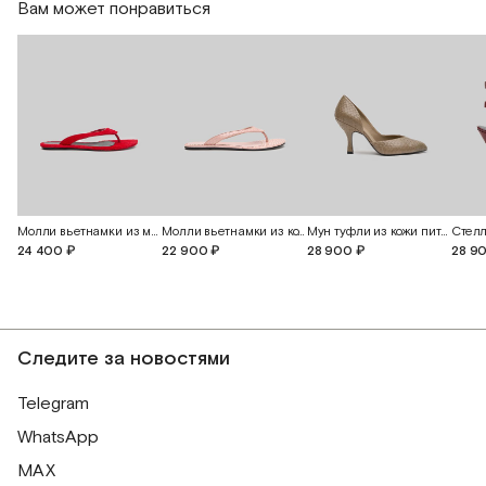
Вам может понравиться
Молли вьетнамки из меха пони
Молли вьетнамки из кожи питона
Мун туфли из кожи питона
24 400 ₽
22 900 ₽
28 900 ₽
28 9
Следите за новостями
Telegram
WhatsApp
MAX