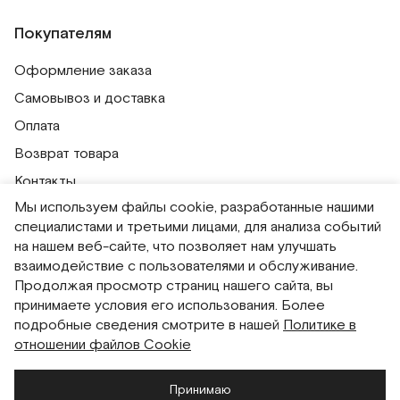
Покупателям
Оформление заказа
Самовывоз и доставка
Оплата
Возврат товара
Контакты
Мы используем файлы cookie, разработанные нашими
Публичная оферта
специалистами и третьими лицами, для анализа событий
Политика обработки персональных данных
на нашем веб-сайте, что позволяет нам улучшать
Политика использования сессионных файлов
взаимодействие с пользователями и обслуживание.
Продолжая просмотр страниц нашего сайта, вы
Согласие на получение рассылок
принимаете условия его использования. Более
Согласие на обработку персональных данных
подробные сведения смотрите в нашей
Политике в
отношении файлов Cookie
Система привилегий
Принимаю
Русский
English