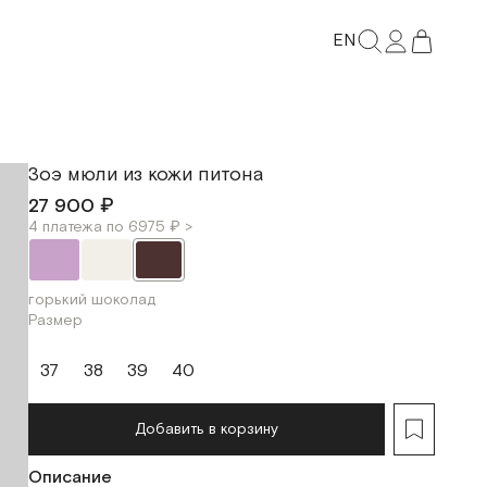
EN
Зоэ мюли из кожи питона
27 900 ₽
4 платежа по 6975 ₽ >
горький шоколад
Размер
37
38
39
40
Добавить в корзину
Описание