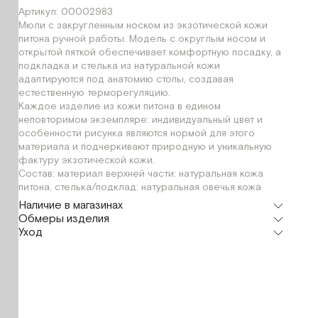
Артикул: 00002983
Мюли с закругленным носком из экзотической кожи
питона ручной работы. Модель с округлым носом и
открытой пяткой обеспечивает комфортную посадку, а
подкладка и стелька из натуральной кожи
адаптируются под анатомию стопы, создавая
естественную терморегуляцию.
Каждое изделие из кожи питона в едином
неповторимом экземпляре: индивидуальный цвет и
особенности рисунка являются нормой для этого
материала и подчеркивают природную и уникальную
фактуру экзотической кожи.
Состав: материал верхней части: натуральная кожа
питона, стелька/подклад: натуральная овечья кожа
Наличие в магазинах
Обмеры изделия
Флагман
Уход
г. Москва, Малая Бронная 16
37
38
39
40
Мерки, см
37
38
39
40
Шоурум
г. Москва, Малая Бронная 24/3
37
38
39
40
Длина стопы
24,5
25
26
26,8
Высота каблука
0,5
0,5
0,5
0,5