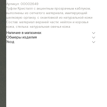
Артикул: 00002649
Туфли Кристалл с акцентным прозрачным каблуком,
выполнены из сетчатого материала, имитирующий
шелковую органзу, с окантовкой из натуральной кожи
Состав: материал верхней части: нейлон и коровья
кожа, стелька: натуральная овечья кожа
Наличие в магазинах
Обмеры изделия
Флагман
Уход
г. Москва, Малая Бронная 16
38
39
40
Шоурум
г. Москва, Малая Бронная 24/3
38
39
40