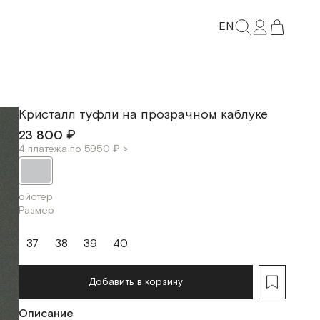
EN
Кристалл туфли на прозрачном каблуке
23 800 ₽
4 платежа по 5950 ₽ >
ойстер
Размер
37
38
39
40
Добавить в корзину
Описание