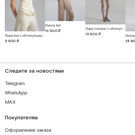
Луиза топ
Лора платье с обтянутыми пуговицами
14 900 ₽
13 900 ₽
Лора топ с обтянутыми пуговицами
9 900 ₽
28 9
Следите за новостями
Telegram
WhatsApp
MAX
Покупателям
Оформление заказа