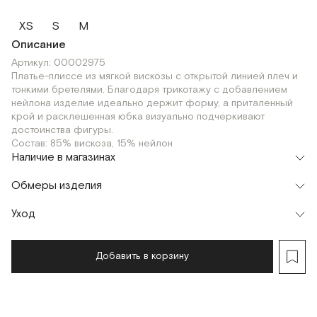
XS
S
M
Описание
Артикул: 00002975
Платье-плиссе из мягкой вискозы с открытой линией плеч и
тонкими бретелями. Благодаря трикотажу с добавлением
нейлона изделие идеально держит форму, а приталенный
крой и расклешенная юбка визуально подчеркивают
достоинства фигуры.
Состав: 85% вискоза, 15% нейлон
Наличие в магазинах
Флагман
Обмеры изделия
г. Москва, Малая Бронная 16
XS
S
M
Шоурум
Уход
Мерки, см
XS
S
M
г. Москва, Малая Бронная 24/3
XS
S
M
Обхват груди
50
54
58
Добавить в корзину
Обхват талии
54
58
62
Длина изделия
80
81,5
83