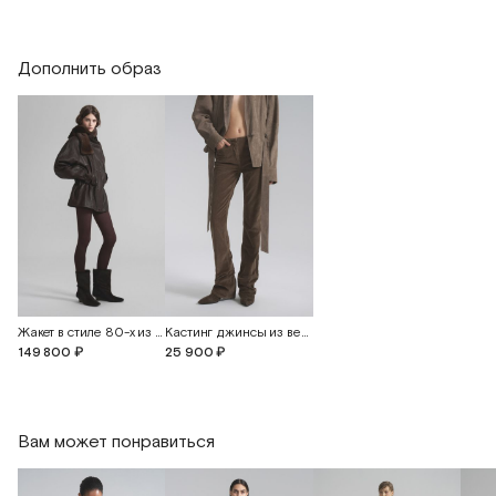
Обхват талии (растяжение материала до
54
58
+30 см)
Дополнить образ
Обхват бедер (растяжение материала до
70
74
+30 см)
Длина по длинной части изделия
80
82
Длина по короткой части изделия
65
67
Длина рукава
90
90
Жакет в стиле 80-х из винтажной кожи
Кастинг джинсы из вельвета
149 800 ₽
25 900 ₽
Вам может понравиться