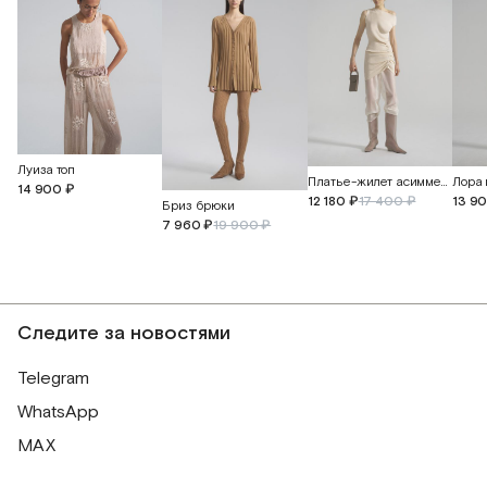
Луиза топ
Платье-жилет асимметричное
14 900 ₽
12 180 ₽
17 400 ₽
13 9
Бриз брюки
7 960 ₽
19 900 ₽
Следите за новостями
Telegram
WhatsApp
MAX