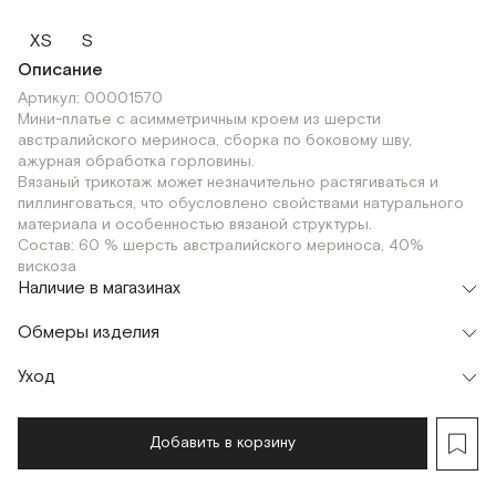
XS
S
Описание
Артикул: 00001570
Мини-платье с асимметричным кроем из шерсти
австралийского мериноса, сборка по боковому шву,
ажурная обработка горловины.
Вязаный трикотаж может незначительно растягиваться и
пиллинговаться, что обусловлено свойствами натурального
материала и особенностью вязаной структуры.
Состав: 60 % шерсть австралийского мериноса, 40%
вискоза
Наличие в магазинах
Флагман
Обмеры изделия
г. Москва, Малая Бронная 16
XS
S
Шоурум
Уход
Мерки, см
XS
S
г. Москва, Малая Бронная 24/3
XS
S
Обхват груди (растяжение материала до
Добавить в корзину
70
74
+30 см)