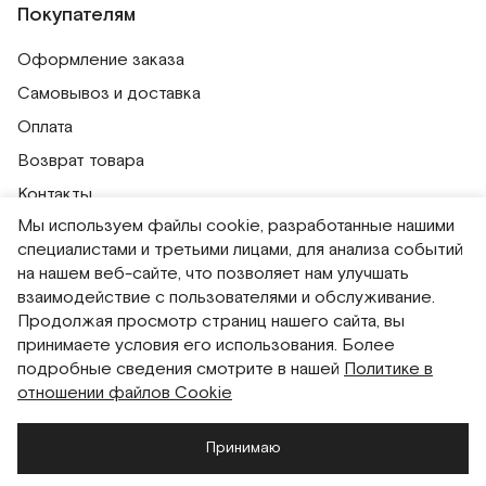
Покупателям
Оформление заказа
Самовывоз и доставка
Оплата
Возврат товара
Контакты
Мы используем файлы cookie, разработанные нашими
Публичная оферта
специалистами и третьими лицами, для анализа событий
Политика обработки персональных данных
на нашем веб-сайте, что позволяет нам улучшать
Политика использования сессионных файлов
взаимодействие с пользователями и обслуживание.
Продолжая просмотр страниц нашего сайта, вы
Согласие на получение рассылок
принимаете условия его использования. Более
Согласие на обработку персональных данных
подробные сведения смотрите в нашей
Политике в
отношении файлов Cookie
Система привилегий
Принимаю
Русский
English