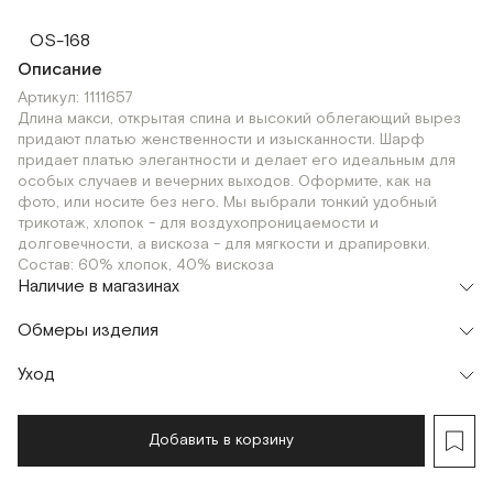
OS-168
Описание
Артикул: 1111657
Длина макси, открытая спина и высокий облегающий вырез
придают платью женственности и изысканности. Шарф
придает платью элегантности и делает его идеальным для
особых случаев и вечерних выходов. Оформите, как на
фото, или носите без него. Мы выбрали тонкий удобный
трикотаж, хлопок - для воздухопроницаемости и
долговечности, а вискоза - для мягкости и драпировки.
Состав: 60% хлопок, 40% вискоза
Наличие в магазинах
Шоурум
Обмеры изделия
г. Москва, Малая Бронная 24/3
OS-168
Уход
Мерки, см
OS-168
OS-175
Добавить в корзину
Обхват груди
22
22