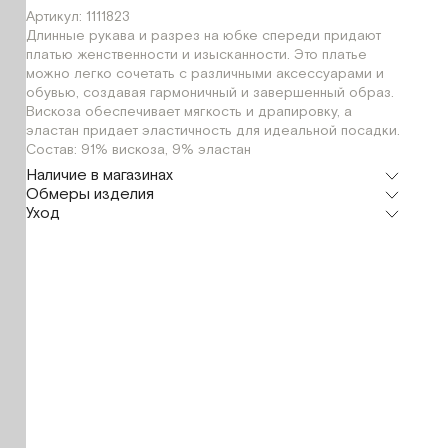
Артикул: 1111823
Длинные рукава и разрез на юбке спереди придают
платью женственности и изысканности. Это платье
можно легко сочетать с различными аксессуарами и
обувью, создавая гармоничный и завершенный образ.
Вискоза обеспечивает мягкость и драпировку, а
эластан придает эластичность для идеальной посадки.
Состав: 91% вискоза, 9% эластан
Наличие в магазинах
Обмеры изделия
Шоурум
Уход
г. Москва, Малая Бронная 24/3
XS
S
Мерки, см
XS
S
Обхват груди
66
70
Обхват талии
60
64
Длина изделия
130
130
Длина рукава
67
68