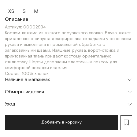
XS
S
M
Описание
Артикул: 00002934
Костюм-пижама из мягкого перуанского хлопка. Блуза-жакет
приталенного силуэта декорирована складками у основания
рукава и выполнена в премиальной обработке с
запакованными швами. Изящные рукава, ворот-стойка и
принтованная ткань придают костюму ориентальную
стилистику. Шорты дополнены эластичным поясом для
комфортной посадки изделия.
Состав: 100% хлопок
Наличие в магазинах
Флагман
Обмеры изделия
г. Москва, Малая Бронная 16
XS
S
M
Шоурум
Уход
г. Москва, Малая Бронная 24/3
XS
S
M
Мерки, см
XS
S
M
Добавить в корзину
Обхват груди
95
99
104