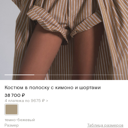
Костюм в полоску с кимоно и шортами
38 700 ₽
4 платежа по 9675 ₽ >
темно-бежевый
Размер
Таблица размеров