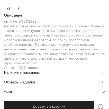
XS
S
Описание
Артикул: 00002926
Летний костюм-кимоно свободного кроя с шортами. Модель
выполнена из натурального дышащего хлопка, изделие
имеет свободный удлинённый силуэт с широкими рукавами.
Дополнено широким поясом, по бокам расположены
удобные карманы. По низу изделия и рукавов проходит
декоративная отделочная строчка, а все внутренние швы
аккуратно обработаны для комфорта при носке. В комплекте
идут хлопковые шорты из той же ткани, что создаст
гармоничный образ.
Состав: 100% хлопок
Наличие в магазинах
Флагман
Обмеры изделия
г. Москва, Малая Бронная 16
XS
Шоурум
Уход
г. Москва, Малая Бронная 24/3
XS
S
Мерки, см
XS
S
Добавить в корзину