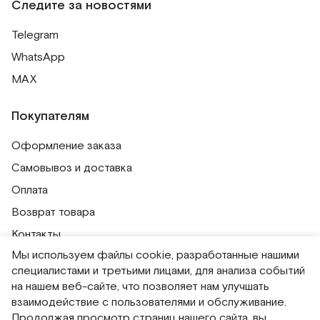
Следите за новостями
Длина изделия
35
35
Telegram
WhatsApp
MAX
Покупателям
Оформление заказа
Самовывоз и доставка
Оплата
Возврат товара
Контакты
Мы используем файлы cookie, разработанные нашими
Публичная оферта
специалистами и третьими лицами, для анализа событий
Политика обработки персональных данных
на нашем веб-сайте, что позволяет нам улучшать
Политика использования сессионных файлов
взаимодействие с пользователями и обслуживание.
Продолжая просмотр страниц нашего сайта, вы