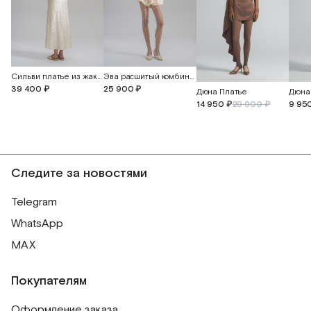
Сильви платье из жаккардового шелка с открытой спиной
Эва расшитый комбинезон с прорезными бабочками
39 400 ₽
25 900 ₽
Дюна Платье
Дюна
14 950 ₽
29 900 ₽
9 95
Следите за новостями
Telegram
WhatsApp
MAX
Покупателям
Оформление заказа