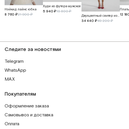
Худи из футера мужское
Нэйкид лайнс юбка
5 940 ₽
19 800 ₽
8 760 ₽
21 900 ₽
12 18
Двухцветный свитер из кашемира и перуанского хлопка
34 440 ₽
49 200 ₽
Следите за новостями
Telegram
WhatsApp
MAX
Покупателям
Оформление заказа
Самовывоз и доставка
Оплата