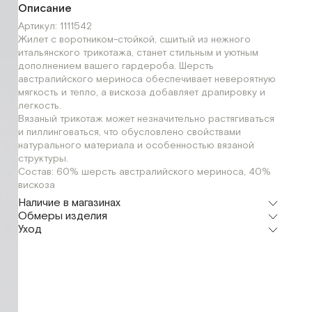
Описание
Артикул: 1111542
Жилет с воротником-стойкой, сшитый из нежного
итальянского трикотажа, станет стильным и уютным
дополнением вашего гардероба. Шерсть
австралийского мериноса обеспечивает невероятную
мягкость и тепло, а вискоза добавляет драпировку и
легкость.
Вязаный трикотаж может незначительно растягиваться
и пиллинговаться, что обусловлено свойствами
натурального материала и особенностью вязаной
структуры.
Состав: 60% шерсть австралийского мериноса, 40%
вискоза
Наличие в магазинах
Обмеры изделия
Шоурум
Уход
г. Москва, Малая Бронная 24/3
OS