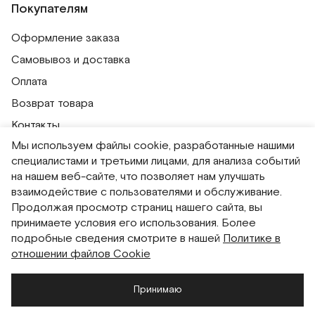
Покупателям
Оформление заказа
Самовывоз и доставка
Оплата
Возврат товара
Контакты
Мы используем файлы cookie, разработанные нашими
Публичная оферта
специалистами и третьими лицами, для анализа событий
Политика обработки персональных данных
на нашем веб-сайте, что позволяет нам улучшать
Политика использования сессионных файлов
взаимодействие с пользователями и обслуживание.
Продолжая просмотр страниц нашего сайта, вы
Согласие на получение рассылок
принимаете условия его использования. Более
Согласие на обработку персональных данных
подробные сведения смотрите в нашей
Политике в
отношении файлов Cookie
Система привилегий
Принимаю
Русский
English