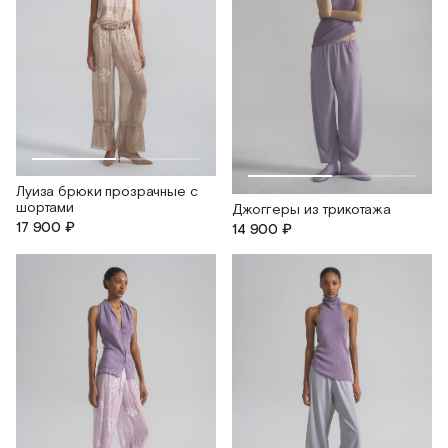
Луиза брюки прозрачные с
шортами
Джоггеры из трикотажа
17 900 ₽
14 900 ₽