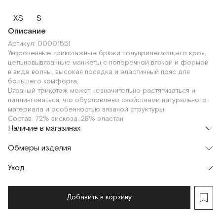
XS
S
Описание
Артикул: 00001551
Укороченные трикотажные брюки полуприлегающего кроя,
цельновывязанные манжеты с поперечной вязкой и формой
в виде волны, высокая посадка и эластичный пояс для
большего комфорта.
Вязаный трикотаж может незначительно растягиваться и
пиллинговаться, что обусловлено свойствами натурального
материала и особенностью вязаной структуры.
Состав: 72% вискоза, 28% эластан
Наличие в магазинах
Шоурум
Обмеры изделия
г. Москва, Малая Бронная 24/3
XS
Уход
Мерки, см
XS
S
Обхват талии
54
58
Добавить в корзину
Обхват бедер
84
88