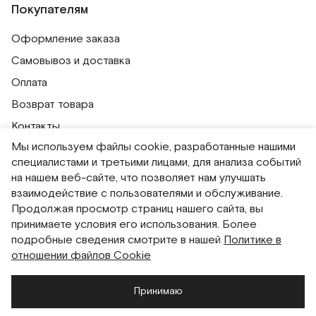
Покупателям
Оформление заказа
Самовывоз и доставка
Оплата
Возврат товара
Контакты
Мы используем файлы cookie, разработанные нашими
Публичная оферта
специалистами и третьими лицами, для анализа событий
Политика обработки персональных данных
на нашем веб-сайте, что позволяет нам улучшать
Политика использования сессионных файлов
взаимодействие с пользователями и обслуживание.
Продолжая просмотр страниц нашего сайта, вы
Согласие на получение рассылок
принимаете условия его использования. Более
Согласие на обработку персональных данных
подробные сведения смотрите в нашей
Политике в
отношении файлов Cookie
Система привилегий
Принимаю
Русский
English