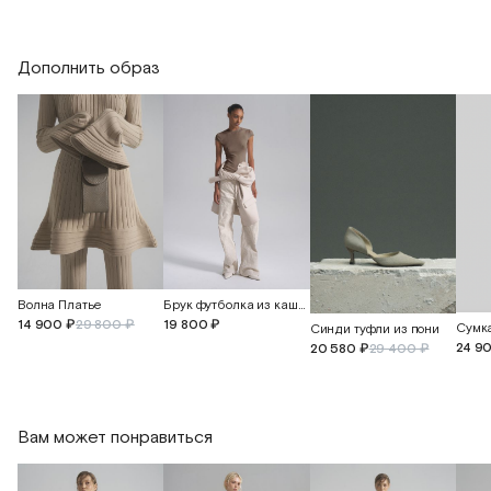
Ширина брюк по линии низа
56
58
Дополнить образ
Длина изделия
71
71
Волна Платье
Брук футболка из кашемира и шелка
14 900 ₽
29 800 ₽
19 800 ₽
Синди туфли из пони
24 9
20 580 ₽
29 400 ₽
Вам может понравиться