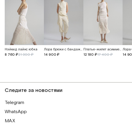
Нэйкид лайнс юбка
Лора брюки с бандажным поясом и манжетами
Платье-жилет асимметричное
8 760 ₽
21 900 ₽
14 900 ₽
12 180 ₽
17 400 ₽
14 9
Следите за новостями
Telegram
WhatsApp
MAX