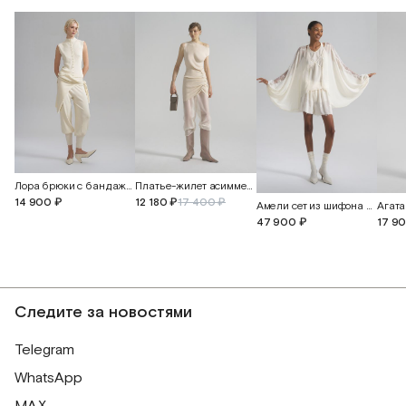
Платье-жилет асимметричное
Лора брюки с бандажным поясом и манжетами
12 180 ₽
17 400 ₽
14 900 ₽
Амели сет из шифона и английского кружева
47 900 ₽
17 9
Следите за новостями
Telegram
WhatsApp