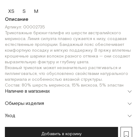
XS
S
M
Описание
Артикул: 00002735
Трикотажные брюки-галифе из шерсти австралийского
мериноса. Линия силуэта плавно сужается к низу, создавая
естественные пропорции. Бандажный пояс обеспечивает
комфортную посадку и мягкую поддержку. В пряжу вплетены
крошечные шарики волокон разного оттенка — они создают
выразительную фактуру и глубину цвета.
Вязаный трикотаж может незначительно растягиваться и
пиллинговаться, что обусловлено свойствами натурального
материала и особенностью вязаной структуры.
Состав: 80% шерсть мериноса, 15% вискоза, 5% эластан
Наличие в магазинах
Шоурум
Обмеры изделия
г. Москва, Малая Бронная 24/3
XS
S
M
Уход
Мерки, см
XS
S
M
Обхват талии
64
68
72
Добавить в корзину