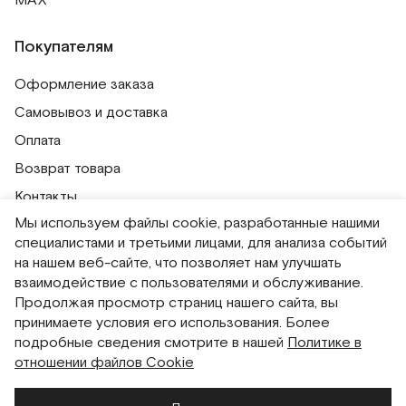
MAX
Покупателям
Оформление заказа
Самовывоз и доставка
Оплата
Возврат товара
Контакты
Мы используем файлы cookie, разработанные нашими
Публичная оферта
специалистами и третьими лицами, для анализа событий
Политика обработки персональных данных
на нашем веб-сайте, что позволяет нам улучшать
Политика использования сессионных файлов
взаимодействие с пользователями и обслуживание.
Продолжая просмотр страниц нашего сайта, вы
Согласие на получение рассылок
принимаете условия его использования. Более
Согласие на обработку персональных данных
подробные сведения смотрите в нашей
Политике в
отношении файлов Cookie
Система привилегий