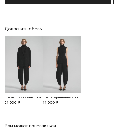
Обхват бедер
102
106
110
Длина изделия
85
85
85
Дополнить образ
Грейн трикотажный жакет-кардиган
Грейн удлиненный топ
24 900 ₽
14 900 ₽
Вам может понравиться