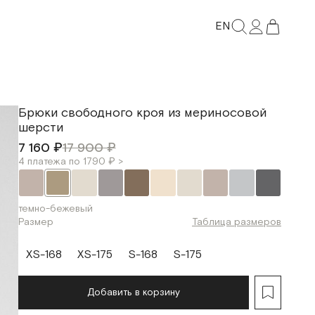
EN
Брюки свободного кроя из мериносовой
шерсти
7 160 ₽
17 900 ₽
4 платежа по 1790 ₽ >
темно-бежевый
Размер
Таблица размеров
XS-168
XS-175
S-168
S-175
Добавить в корзину