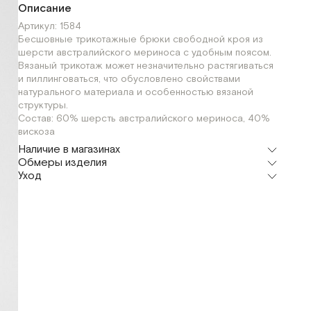
Описание
Артикул: 1584
Бесшовные трикотажные брюки свободной кроя из
шерсти австралийского мериноса с удобным поясом.
Вязаный трикотаж может незначительно растягиваться
и пиллинговаться, что обусловлено свойствами
натурального материала и особенностью вязаной
структуры.
Состав: 60% шерсть австралийского мериноса, 40%
вискоза
Наличие в магазинах
Обмеры изделия
Шоурум
Уход
г. Москва, Малая Бронная 24/3
S-168
S-175
XS-175
XS-
XS-
S-
S-
Мерки, см
168
175
168
175
Обхват
58
58
62
62
талии
Обхват
100
100
104
104
бедер