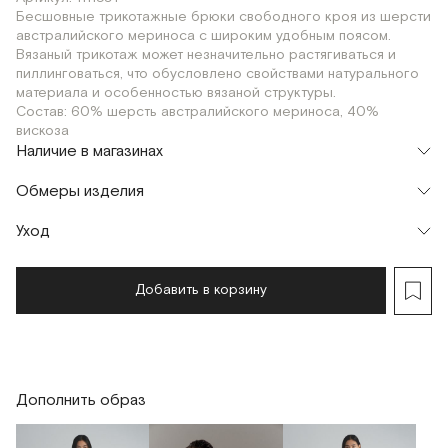
Бесшовные трикотажные брюки свободного кроя из шерсти
австралийского мериноса с широким удобным поясом.
Вязаный трикотаж может незначительно растягиваться и
пиллинговаться, что обусловлено свойствами натурального
материала и особенностью вязаной структуры.
Состав: 60% шерсть австралийского мериноса, 40%
вискоза
Наличие в магазинах
Шоурум
Обмеры изделия
г. Москва, Малая Бронная 24/3
S-168
XS-175
S-175
Уход
Мерки, см
XS-168
XS-175
S-168
S-175
Обхват талии
58
58
62
62
Добавить в корзину
Обхват бедер
100
100
104
104
Длина изделия
93
100
93
100
Дополнить образ