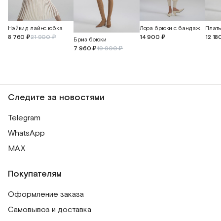
Нэйкид лайнс юбка
Лора брюки с бандажным поясом и манжетами
12 18
8 760 ₽
21 900 ₽
14 900 ₽
Бриз брюки
7 960 ₽
19 900 ₽
Следите за новостями
Telegram
WhatsApp
MAX
Покупателям
Оформление заказа
Самовывоз и доставка