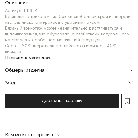
Описание
Артикул: 1111634
Бесшовные трикотажные брюки свободной кроя из шерсти
австралийского мериноса с удобным поясом.
Вязаный трикотаж может незначительно растягиваться и
пиллинговаться, что обусловлено свойствами натурального
материала и особенностью вязаной структуры.
Состав: 60% шерсть австралийского мериноса, 40%
вискоза
Наличие в магазинах
Шоурум
Обмеры изделия
г. Москва, Малая Бронная 24/3
S-168
S-175
XS-168
XS-175
Уход
Мерки, см
XS-168
XS-175
S-168
S-175
Обхват талии
58
58
62
62
Добавить в корзину
Обхват бедер
100
100
104
104
Длина изделия
93
100
93
100
Вам может понравиться