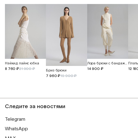
Нэйкид лайнс юбка
Лора брюки с бандажным поясом и манжетами
12 18
8 760 ₽
21 900 ₽
14 900 ₽
Бриз брюки
7 960 ₽
19 900 ₽
Следите за новостями
Telegram
WhatsApp