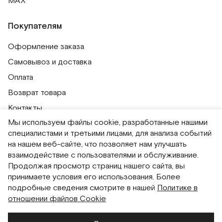
MAX
Покупателям
Оформление заказа
Самовывоз и доставка
Оплата
Возврат товара
Контакты
Мы используем файлы cookie, разработанные нашими
Публичная оферта
специалистами и третьими лицами, для анализа событий
Политика обработки персональных данных
на нашем веб-сайте, что позволяет нам улучшать
Политика использования сессионных файлов
взаимодействие с пользователями и обслуживание.
Продолжая просмотр страниц нашего сайта, вы
Согласие на получение рассылок
принимаете условия его использования. Более
Согласие на обработку персональных данных
подробные сведения смотрите в нашей
Политике в
отношении файлов Cookie
Система привилегий