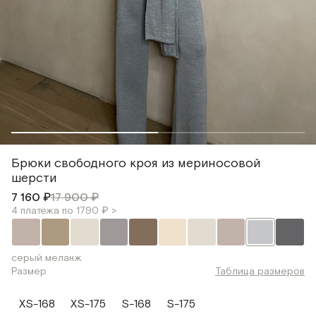
Брюки свободного кроя из мериносовой
шерсти
7 160 ₽
17 900 ₽
4 платежа по 1790 ₽ >
серый меланж
Размер
Таблица размеров
XS-168
XS-175
S-168
S-175