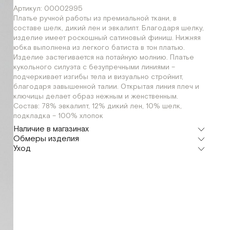
Артикул: 00002995
Платье ручной работы из премиальной ткани, в
составе шелк, дикий лен и эвкалипт. Благодаря шелку,
изделие имеет роскошный сатиновый финиш. Нижняя
юбка выполнена из легкого батиста в тон платью.
Изделие застегивается на потайную молнию. Платье
кукольного силуэта с безупречными линиями –
подчеркивает изгибы тела и визуально стройнит,
благодаря завышенной талии. Открытая линия плеч и
ключицы делает образ нежным и женственным.
Состав: 78% эвкалипт, 12% дикий лен, 10% шелк,
подкладка – 100% хлопок
Наличие в магазинах
Обмеры изделия
Флагман
Уход
г. Москва, Малая Бронная 16
XS
S
M
Мерки, см
XS
S
M
Шоурум
г. Москва, Малая Бронная 24/3
XS
S
M
Обхват груди
80
84
88
Обхват талии
70
74
78