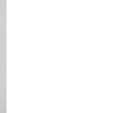
Обхват бёдер
118
122
126
Длина изделия (по
75,5
75,5
75,5
переду)
Длина изделия (по
78
78
78
спине)