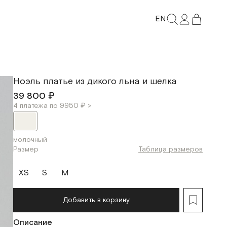
EN
Ноэль платье из дикого льна и шелка
39 800 ₽
4 платежа по 9950 ₽ >
молочный
Размер
Таблица размеров
XS
S
M
Добавить в корзину
Описание