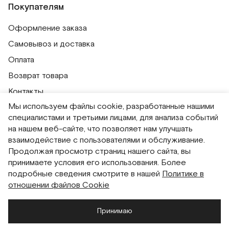
Покупателям
Оформление заказа
Самовывоз и доставка
Оплата
Возврат товара
Контакты
Мы используем файлы cookie, разработанные нашими
Публичная оферта
специалистами и третьими лицами, для анализа событий
Политика обработки персональных данных
на нашем веб-сайте, что позволяет нам улучшать
Политика использования сессионных файлов
взаимодействие с пользователями и обслуживание.
Продолжая просмотр страниц нашего сайта, вы
Согласие на получение рассылок
принимаете условия его использования. Более
Согласие на обработку персональных данных
подробные сведения смотрите в нашей
Политике в
отношении файлов Cookie
Система привилегий
Принимаю
Русский
English