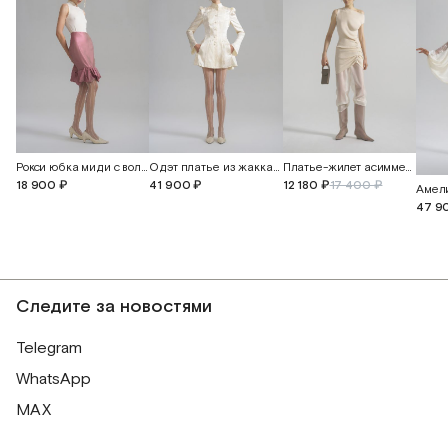
Платье-жилет асимметричное
Рокси юбка миди с воланом
Одэт платье из жаккардового шелка с бабочками
12 180 ₽
17 400 ₽
18 900 ₽
41 900 ₽
47 9
Следите за новостями
Telegram
WhatsApp
MAX