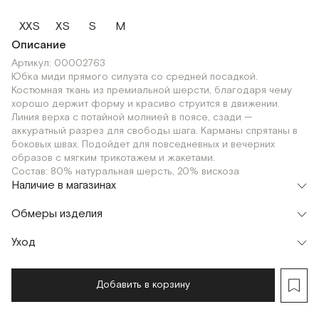
XXS
XS
S
M
Описание
Артикул: 00002763
Юбка миди прямого силуэта со средней посадкой.
Костюмная ткань из премиальной шерсти, благодаря чему
хорошо держит форму и красиво струится в движении.
Линия верха с потайной молнией в поясе, сзади —
аккуратный разрез для свободы шага. Карманы спрятаны в
боковых швах. Подойдет для повседневных и вечерних
образов с мягким трикотажем и жакетами.
Состав: 80% натуральная шерсть, 20% вискоза
Наличие в магазинах
Шоурум
Обмеры изделия
г. Москва, Малая Бронная 24/3
XXS
S
Флагман
Уход
г. Москва, Малая Бронная 16
S
M
Добавить в корзину