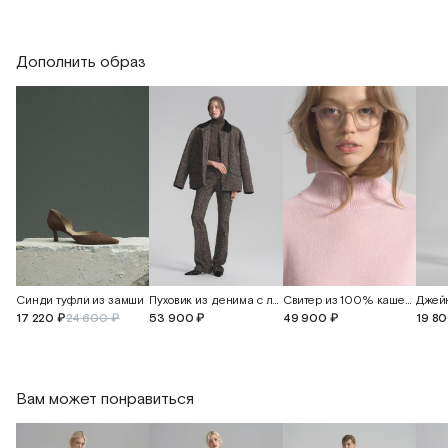
Дополнить образ
Синди туфли из замши
Пуховик из денима с леопардовым принтом и вельветовым воротником
Свитер из 100% кашемира
17 220 ₽
24 600 ₽
53 900 ₽
49 900 ₽
19 8
Вам может понравиться