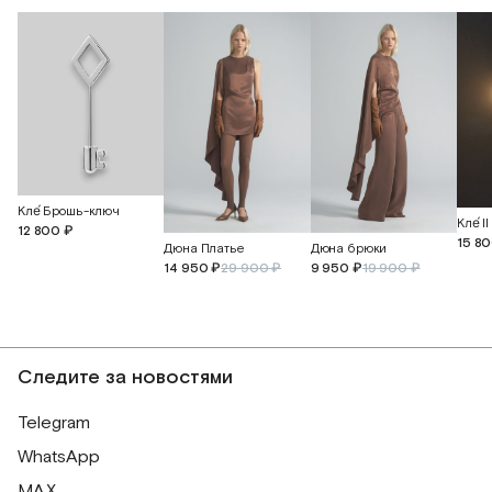
Кле́ Брошь-ключ
Кле́ 
12 800 ₽
15 8
Дюна Платье
Дюна брюки
14 950 ₽
29 900 ₽
9 950 ₽
19 900 ₽
Следите за новостями
Telegram
WhatsApp
MAX