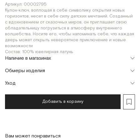
Артикул: 00002795
Кулон-ключ, воплощая в себе символику открытия новых
горизонтов, несет в себе силу детских мечтаний. Созданный
с вдохновением от сказочных миров, он приглашает свою
обладательницу погрузиться в атмосферу внутреннего
волшебства. Носите его, чтобы напоминать себе, что каждая
дверь может открыть невероятное приключение и новые
возможности
Состав: 100% ювелирная латунь
Наличие в магазинах
Флагман
Обмеры изделия
г. Москва, Малая Бронная 16
OS
Шоурум
Уход
г. Москва, Малая Бронная 24/3
OS
Добавить в корзину
Вам может понравиться