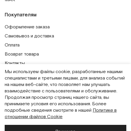
Покупателям
Оформление заказа
Самовывоз и доставка
Оплата
Возврат товара
Контакты
Мы используем файлы cookie, разработанные нашими
Публичная оферта
специалистами и третьими лицами, для анализа событий
Политика обработки персональных данных
на нашем веб-сайте, что позволяет нам улучшать
Политика использования сессионных файлов
взаимодействие с пользователями и обслуживание.
Продолжая просмотр страниц нашего сайта, вы
Согласие на получение рассылок
принимаете условия его использования. Более
Согласие на обработку персональных данных
подробные сведения смотрите в нашей
Политике в
отношении файлов Cookie
Система привилегий