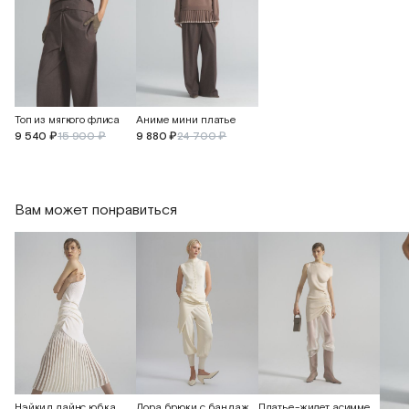
Топ из мягкого флиса
Аниме мини платье
9 540 ₽
15 900 ₽
9 880 ₽
24 700 ₽
Вам может понравиться
Платье-жилет асимметричное
Нэйкид лайнс юбка
Лора брюки с бандажным поясом и манжетами