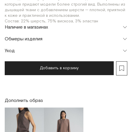
которые придают модели более строгий вид. Выполнены из
дышащей ткани с добавлением шерсти — плотной, приятной
к коже и практичной в использовании.
Состав: 22% шерсть, 75% вискоза, 3% эластан
Наличие в магазинах
Шоурум
Обмеры изделия
г. Москва, Малая Бронная 24/3
XS
Уход
Мерки, см
XS
S
Обхват талии
70
72
Добавить в корзину
Обхват бедер
106
108
Длина изделия
110
110
Дополнить образ