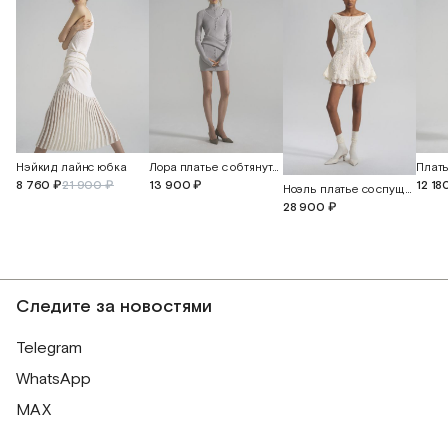
Лора платье с обтянутыми пуговицами
Нэйкид лайнс юбка
13 900 ₽
8 760 ₽
21 900 ₽
12 18
Ноэль платье со спущенной линией плеча с прорезными бабочками
28 900 ₽
Следите за новостями
Telegram
WhatsApp
MAX