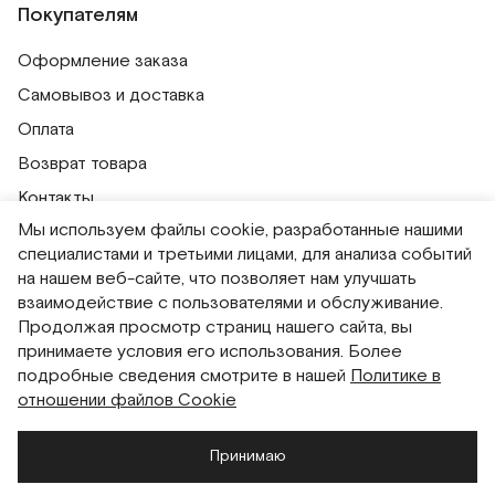
Покупателям
Оформление заказа
Самовывоз и доставка
Оплата
Возврат товара
Контакты
Мы используем файлы cookie, разработанные нашими
Публичная оферта
специалистами и третьими лицами, для анализа событий
Политика обработки персональных данных
на нашем веб-сайте, что позволяет нам улучшать
Политика использования сессионных файлов
взаимодействие с пользователями и обслуживание.
Продолжая просмотр страниц нашего сайта, вы
Согласие на получение рассылок
принимаете условия его использования. Более
Согласие на обработку персональных данных
подробные сведения смотрите в нашей
Политике в
отношении файлов Cookie
Система привилегий
Принимаю
Русский
English