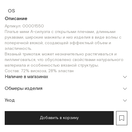
OS
Описание
Артикул: 00001550
Платье мини А-силуэта с открытыми плечами, длинными
рукавами, широкие манжеты и низ изделия в виде волны с
поперечной вязкой, создающей эффектный объем и
эластичность.
Вязаный трикотаж может незначительно растягиваться и
пиллинговаться, что обусловлено свойствами натурального
материала и особенностью вязаной структуры.
Состав: 72% вискоза, 28% эластан
Наличие в магазинах
Шоурум
Обмеры изделия
г. Москва, Малая Бронная 24/3
OS
Уход
Мерки, см
OS
Объем груди
68
Добавить в корзину
Ширина по низу
148