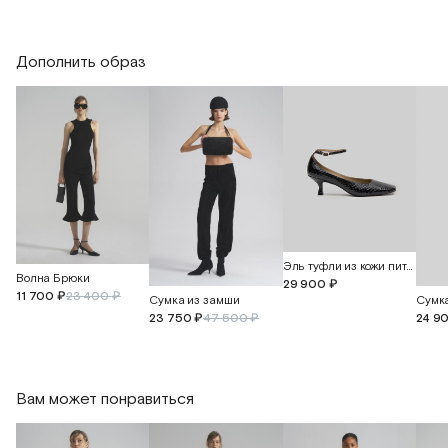
Длина изделия
62
Дополнить образ
Длина рукава
62
Эль туфли из кожи питона
Волна Брюки
29 900 ₽
11 700 ₽
23 400 ₽
Сумка из замши
23 750 ₽
47 500 ₽
24 9
Вам может понравиться