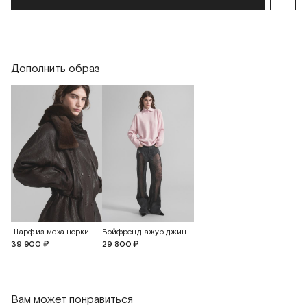
Обхват талии
82
86
86
Обхват бедер
116
120
124
Дополнить образ
Длина изделия по переду
77
77
78
Длина изделия по спинке от
79
79
80
горловины
Шарф из меха норки
Бойфренд ажур джинсы
39 900 ₽
29 800 ₽
Вам может понравиться