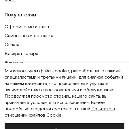
MAX
Покупателям
Оформление заказа
Самовывоз и доставка
Оплата
Возврат товара
Контакты
Мы используем файлы cookie, разработанные нашими
Публичная оферта
специалистами и третьими лицами, для анализа событий
Политика обработки персональных данных
на нашем веб-сайте, что позволяет нам улучшать
Политика использования сессионных файлов
взаимодействие с пользователями и обслуживание.
Продолжая просмотр страниц нашего сайта, вы
Согласие на получение рассылок
принимаете условия его использования. Более
Согласие на обработку персональных данных
подробные сведения смотрите в нашей
Политике в
отношении файлов Cookie
Система привилегий