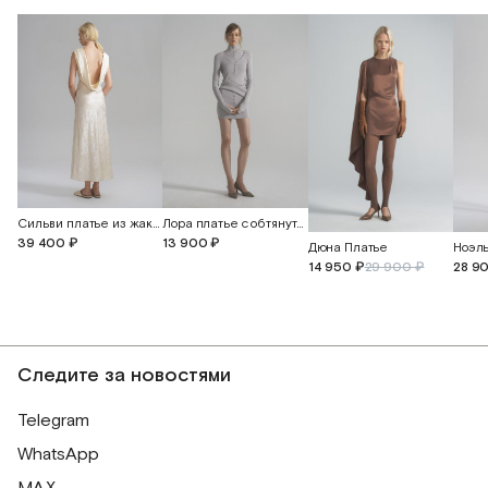
Лора платье с обтянутыми пуговицами
Сильви платье из жаккардового шелка с открытой спиной
13 900 ₽
39 400 ₽
Дюна Платье
14 950 ₽
29 900 ₽
28 9
Следите за новостями
Telegram
WhatsApp