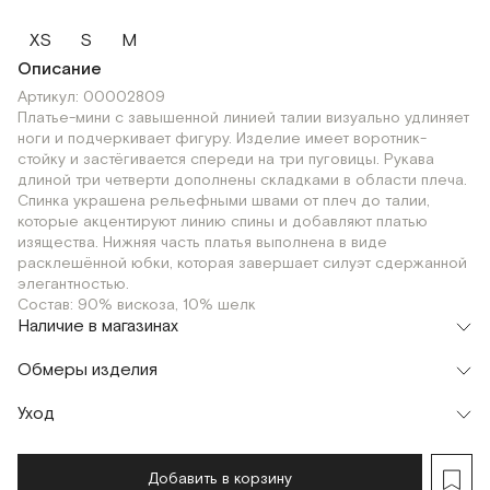
XS
S
M
Описание
Артикул: 00002809
Платье-мини с завышенной линией талии визуально удлиняет
ноги и подчеркивает фигуру. Изделие имеет воротник-
стойку и застёгивается спереди на три пуговицы. Рукава
длиной три четверти дополнены складками в области плеча.
Спинка украшена рельефными швами от плеч до талии,
которые акцентируют линию спины и добавляют платью
изящества. Нижняя часть платья выполнена в виде
расклешённой юбки, которая завершает силуэт сдержанной
элегантностью.
Состав: 90% вискоза, 10% шелк
Наличие в магазинах
Флагман
Обмеры изделия
г. Москва, Малая Бронная 16
XS
S
M
Шоурум
Уход
Мерки, см
XS
S
M
г. Москва, Малая Бронная 24/3
XS
S
M
Обхват груди
84
88
92
Добавить в корзину