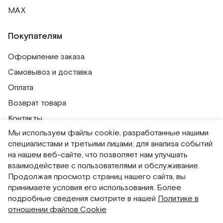
MAX
Покупателям
Оформление заказа
Самовывоз и доставка
Оплата
Возврат товара
Контакты
Мы используем файлы cookie, разработанные нашими
Публичная оферта
специалистами и третьими лицами, для анализа событий
Политика обработки персональных данных
на нашем веб-сайте, что позволяет нам улучшать
Политика использования сессионных файлов
взаимодействие с пользователями и обслуживание.
Продолжая просмотр страниц нашего сайта, вы
Согласие на получение рассылок
принимаете условия его использования. Более
Согласие на обработку персональных данных
подробные сведения смотрите в нашей
Политике в
отношении файлов Cookie
Система привилегий