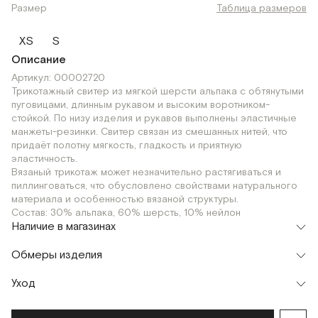
Размер
Таблица размеров
XS
S
Описание
Артикул: 00002720
Трикотажный свитер из мягкой шерсти альпака с обтянутыми
пуговицами, длинным рукавом и высоким воротником-
стойкой. По низу изделия и рукавов выполнены эластичные
манжеты-резинки. Свитер связан из смешанных нитей, что
придаёт полотну мягкость, гладкость и приятную
эластичность.
Вязаный трикотаж может незначительно растягиваться и
пиллинговаться, что обусловлено свойствами натурального
материала и особенностью вязаной структуры.
Состав: 30% альпака, 60% шерсть, 10% нейлон
Наличие в магазинах
Шоурум
Обмеры изделия
г. Москва, Малая Бронная 24/3
XS
Уход