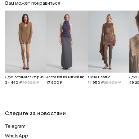
Вам может понравиться
Двухцветный свитер из кашемира и перуанского хлопка
Агата топ из мягкой шерсти альпака
Дюна Платье
34 440 ₽
49 200 ₽
17 900 ₽
14 950 ₽
29 900 ₽
49 2
Следите за новостями
Telegram
WhatsApp