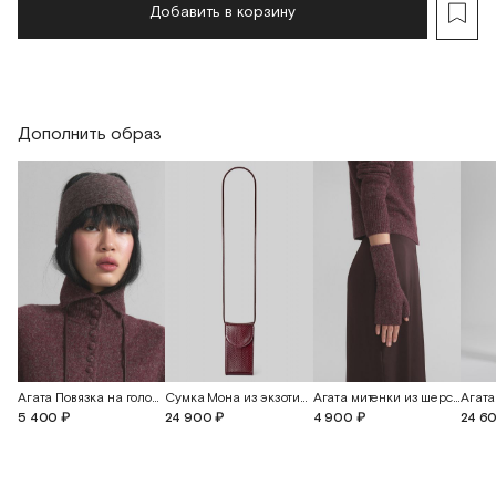
Добавить в корзину
Дополнить образ
Агата Повязка на голову из шерсти альпака
Сумка Мона из экзотической кожи питона
Агата митенки из шерсти альпаки
5 400 ₽
24 900 ₽
4 900 ₽
24 6