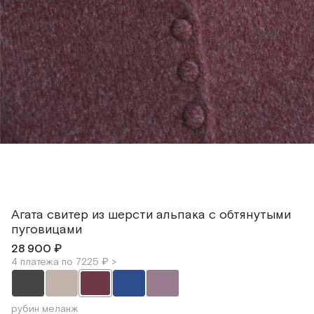
Агата cвитер из шерсти альпака с обтянутыми
пуговицами
28 900 ₽
4 платежа по 7225 ₽ >
рубин меланж