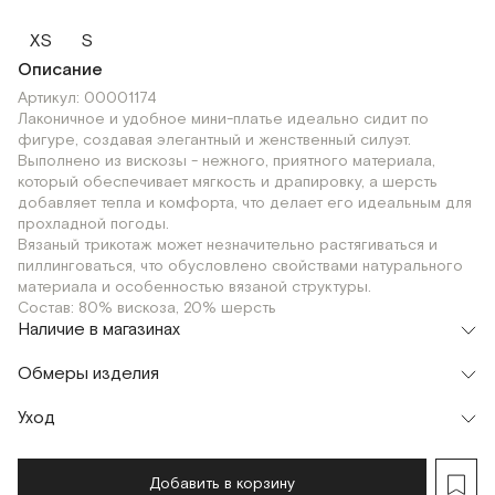
XS
S
Описание
Артикул: 00001174
Лаконичное и удобное мини-платье идеально сидит по
фигуре, создавая элегантный и женственный силуэт.
Выполнено из вискозы - нежного, приятного материала,
который обеспечивает мягкость и драпировку, а шерсть
добавляет тепла и комфорта, что делает его идеальным для
прохладной погоды.
Вязаный трикотаж может незначительно растягиваться и
пиллинговаться, что обусловлено свойствами натурального
материала и особенностью вязаной структуры.
Состав: 80% вискоза, 20% шерсть
Наличие в магазинах
Шоурум
Обмеры изделия
г. Москва, Малая Бронная 24/3
XS
S
Уход
Мерки, см
XS
S
Длина изделия
89
90
Добавить в корзину