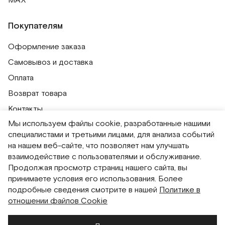
MAX
Покупателям
Оформление заказа
Самовывоз и доставка
Оплата
Возврат товара
Контакты
Мы используем файлы cookie, разработанные нашими
Публичная оферта
специалистами и третьими лицами, для анализа событий
Политика обработки персональных данных
на нашем веб-сайте, что позволяет нам улучшать
Политика использования сессионных файлов
взаимодействие с пользователями и обслуживание.
Продолжая просмотр страниц нашего сайта, вы
Согласие на получение рассылок
принимаете условия его использования. Более
Согласие на обработку персональных данных
подробные сведения смотрите в нашей
Политике в
отношении файлов Cookie
Система привилегий