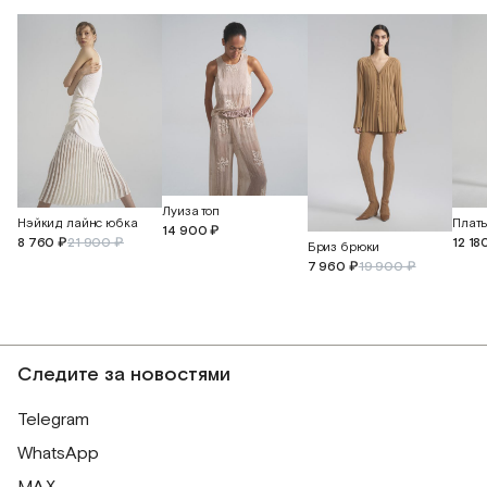
Луиза топ
Нэйкид лайнс юбка
14 900 ₽
12 18
8 760 ₽
21 900 ₽
Бриз брюки
7 960 ₽
19 900 ₽
Следите за новостями
Telegram
WhatsApp