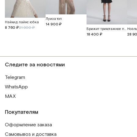
Луиза топ
Нэйкид лайнс юбка
14 900 ₽
8 760 ₽
21 900 ₽
Брижит трикотажное платье миди
18 400 ₽
28 9
Следите за новостями
Telegram
WhatsApp
MAX
Покупателям
Оформление заказа
Самовывоз и доставка