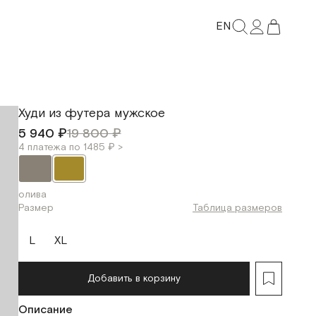
EN
Худи из футера мужское
5 940 ₽
19 800 ₽
4 платежа по 1485 ₽ >
олива
Размер
Таблица размеров
L
XL
Добавить в корзину
Описание